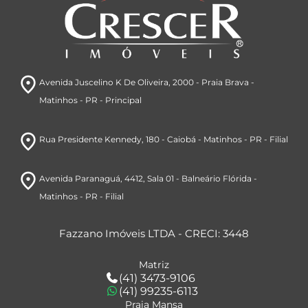
room
Avenida Juscelino K De Oliveira, 2000
- Praia Brava
-
Matinhos
- PR
- Principal
room
Rua Presidente Kennedy, 180
- Caiobá
- Matinhos
- PR
- Filial
room
Avenida Paranaguá, 4412
, Sala 01
- Balneário Flórida
-
Matinhos
- PR
- Filial
Fazzano Imóveis LTDA - CRECI: 3448
Matriz
(41) 3473-9106
(41) 99235-6113
Praia Mansa