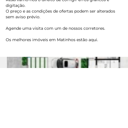
digitação.
O preço e as condições de ofertas podem ser alterados
sem aviso prévio.
Agende uma visita com um de nossos corretores.
Os melhores imóveis em Matinhos estão aqui.
keyboard_backspace
Imóvel
Área de Serviço
Cozinha
check_circle_outline
check_circle_outline
Garagem
Sala de Estar
check_circle_outline
check_circle_outline
Sala de Jantar
check_circle_outline