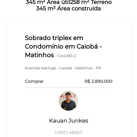
345 m² Área útil
258 m² Terreno
345 m² Área construída
Sobrado triplex em
Condomínio em Caiobá -
Matinhos
- Cód.581-C
Avenida Maringá - Caiobá - Matinhos - PR
Comprar
R$ 2.890.000
Kauan Junkes
CRECI 48567