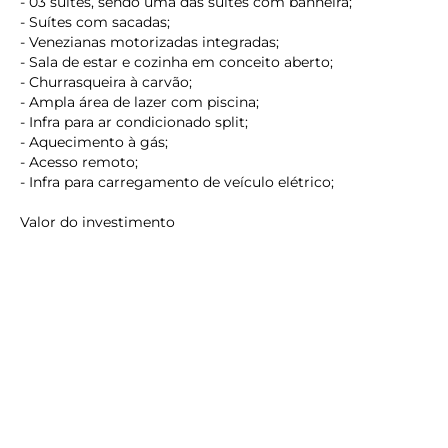
- 03 suítes, sendo uma das suítes com banheira;
- Suítes com sacadas;
- Venezianas motorizadas integradas;
- Sala de estar e cozinha em conceito aberto;
- Churrasqueira à carvão;
- Ampla área de lazer com piscina;
- Infra para ar condicionado split;
- Aquecimento à gás;
- Acesso remoto;
keyboard_backspace
- Infra para carregamento de veículo elétrico;
Valor do investimento
R$ 2.890.000,00
Estuda se propostas
Agende uma visita com um de nossos corretores.
Os melhores imóveis em Matinhos estão aqui.
Reservamo-nos o direito de corrigir erros gráficos de
digitação.
O preço e as condições de ofertas podem ser alterados