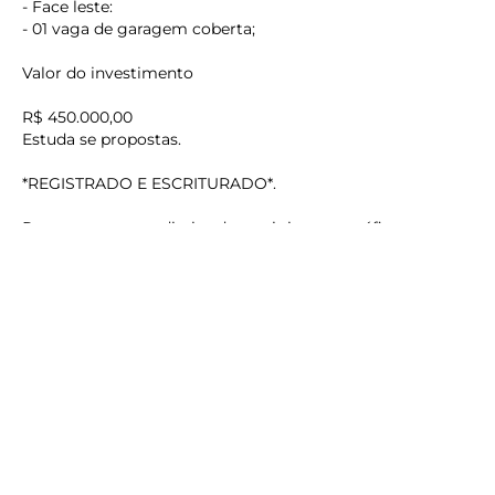
- Face leste:
- 01 vaga de garagem coberta;
Valor do investimento
R$ 450.000,00
keyboard_backspace
Estuda se propostas.
*REGISTRADO E ESCRITURADO*.
Reservamo-nos o direito de corrigir erros gráficos e
digitação.
O preço e as condições de ofertas podem ser alterados
sem aviso prévio.
Agende uma visita com um de nossos corretores.
Os melhores imóveis em Matinhos estão aqui.