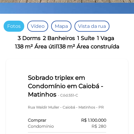
Fotos
Vídeo
Mapa
Vista da rua
3 Dorms
2 Banheiros
1 Suíte
1 Vaga
138 m² Área útil
138 m² Área construída
Sobrado triplex em
Condomínio em Caiobá -
Matinhos
- Cód.551-C
Rua Waldir Muller - Caiobá - Matinhos - PR
Comprar
R$ 1.100.000
Condomínio
R$ 280