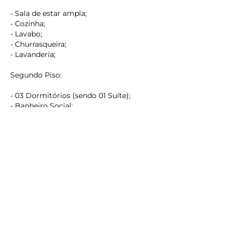
- Sala de estar ampla;
- Cozinha;
- Lavabo;
- Churrasqueira;
- Lavanderia;
keyboard_backspace
Segundo Piso:
- 03 Dormitórios (sendo 01 Suíte);
- Banheiro Social;
- 02 Sacadas;
Terceiro Piso:
- Ático com Sacada;
Valor do investimento
R$ 1.100.000,00
Estuda se propostas
Confira esta oportunidade com um de nossos corretores.