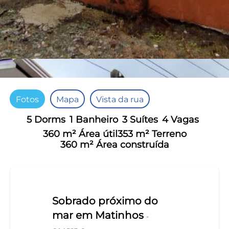
Fotos
Mapa
Vista da rua
5 Dorms
1 Banheiro
3 Suítes
4 Vagas
360 m² Área útil
353 m² Terreno
360 m² Área construída
Sobrado próximo do
mar em Matinhos
-