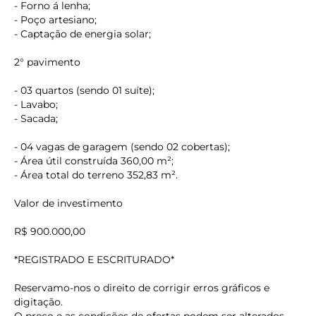
- Forno á lenha;
- Poço artesiano;
- Captação de energia solar;
2° pavimento
- 03 quartos (sendo 01 suíte);
- Lavabo;
- Sacada;
- 04 vagas de garagem (sendo 02 cobertas);
- Área útil construída 360,00 m²;
- Área total do terreno 352,83 m².
Valor de investimento
R$ 900.000,00
*REGISTRADO E ESCRITURADO*
Reservamo-nos o direito de corrigir erros gráficos e
keyboard_backspace
digitação.
O preço e as condições de ofertas podem ser alterados