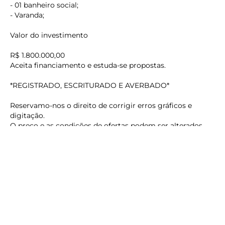
- 01 banheiro social;
- Varanda;
Valor do investimento
R$ 1.800.000,00
Aceita financiamento e estuda-se propostas.
keyboard_backspace
*REGISTRADO, ESCRITURADO E AVERBADO*
Reservamo-nos o direito de corrigir erros gráficos e
digitação.
O preço e as condições de ofertas podem ser alterados
sem aviso prévio.
Agende uma visita com um de nossos corretores.
Os melhores imóveis em Matinhos estão aqui.