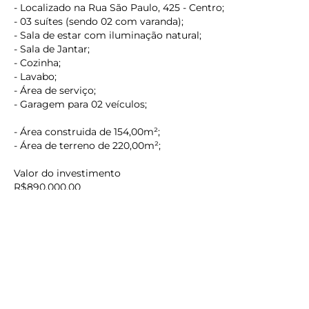
- Localizado na Rua São Paulo, 425 - Centro;
- 03 suítes (sendo 02 com varanda);
- Sala de estar com iluminação natural;
- Sala de Jantar;
- Cozinha;
- Lavabo;
- Área de serviço;
- Garagem para 02 veículos;
- Área construida de 154,00m²;
keyboard_backspace
- Área de terreno de 220,00m²;
Valor do investimento
R$890.000,00
Reservamo-nos o direito de corrigir erros gráficos e
digitação.
O preço e as condições de ofertas podem ser alterados
sem aviso prévio.
Agende uma visita com um de nossos corretores.