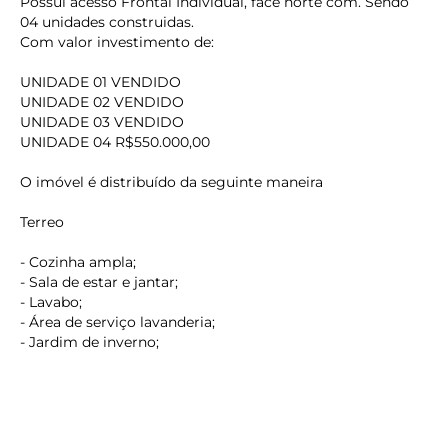
Possui acesso Frontal Individual, face norte com. Sendo
04 unidades construidas.
Com valor investimento de:
UNIDADE 01 VENDIDO
UNIDADE 02 VENDIDO
UNIDADE 03 VENDIDO
UNIDADE 04 R$550.000,00
O imóvel é distribuído da seguinte maneira
Terreo
- Cozinha ampla;
keyboard_backspace
- Sala de estar e jantar;
- Lavabo;
- Área de serviço lavanderia;
- Jardim de inverno;
- 01 Vaga de garagem.
Piso Superior