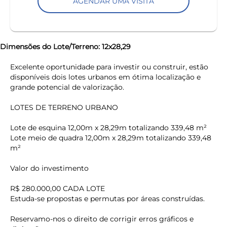
AGENDAR UMA VISITA
Dimensões do Lote/Terreno: 12x28,29
Excelente oportunidade para investir ou construir, estão
disponíveis dois lotes urbanos em ótima localização e
grande potencial de valorização.
LOTES DE TERRENO URBANO
Lote de esquina 12,00m x 28,29m totalizando 339,48 m²
Lote meio de quadra 12,00m x 28,29m totalizando 339,48
m²
Valor do investimento
R$ 280.000,00 CADA LOTE
keyboard_backspace
Estuda-se propostas e permutas por áreas construídas.
Reservamo-nos o direito de corrigir erros gráficos e