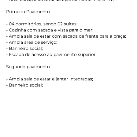
Primeiro Pavimento
- 04 dormitórios, sendo 02 suítes;
- Cozinha com sacada e vista para o mar;
- Ampla sala de estar com sacada de frente para a praça;
- Ampla área de serviço;
- Banheiro social;
- Escada de acesso ao pavimento superior;
keyboard_backspace
Segundo pavimento
- Ampla sala de estar e jantar integradas;
- Banheiro social;
- Sacada de frente para a praça;
- Cozinha;
- Amplo terraço privativo com vista para o mar;
- Piscina privativa em alvenaria;
- Churrasqueira privativa;
- Linda vista para o mar;
Valor de investimento