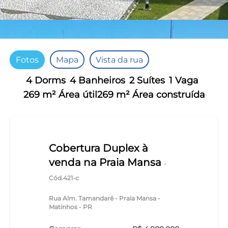
Fotos
Mapa
Vista da rua
4 Dorms
4 Banheiros
2 Suítes
1 Vaga
269 m² Área útil
269 m² Área construída
Cobertura Duplex à
venda na Praia Mansa
-
Cód.421-c
Rua Alm. Tamandaré - Praia Mansa -
Matinhos - PR