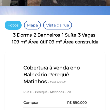
Fotos
Mapa
Vista da rua
3 Dorms
2 Banheiros
1 Suíte
3 Vagas
109 m² Área útil
109 m² Área construída
Cobertura à venda eno
Balneário Perequê -
Matinhos
- Cód.488-C
Rua B - Perequê - Matinhos - PR
Comprar
R$ 890.000