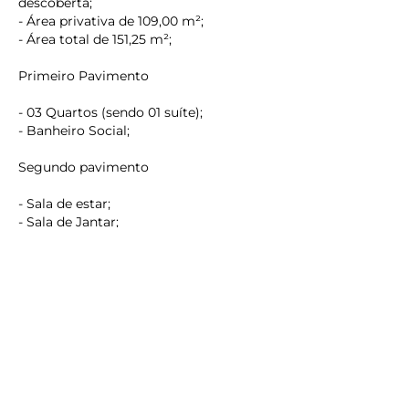
descoberta;
- Área privativa de 109,00 m²;
- Área total de 151,25 m²;
Primeiro Pavimento
- 03 Quartos (sendo 01 suíte);
- Banheiro Social;
keyboard_backspace
Segundo pavimento
- Sala de estar;
- Sala de Jantar;
- Cozinha;
- Terraço descoberto com churrasqueira;
- Banheiro Social;
- Área de serviço;
Valor do investimento
R$ 890.000,00
Estuda se propostas