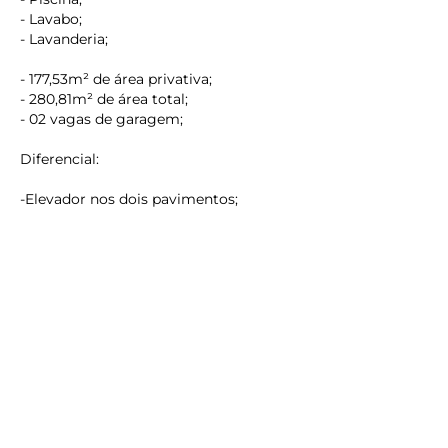
- Lavabo;
- Lavanderia;
- 177,53m² de área privativa;
- 280,81m² de área total;
- 02 vagas de garagem;
keyboard_backspace
Diferencial:
-Elevador nos dois pavimentos;
Valor de investimento
Cobertura Duplex 601: R$3.500.000,00
Protocolo de incorporação: 173.745
Reservamo-nos o direito de corrigir erros gráficos e
digitação.
O preço e as condições de ofertas podem ser alterados
sem aviso prévio.