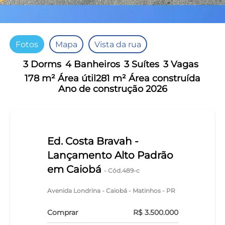
Fotos
Mapa
Vista da rua
3 Dorms
4 Banheiros
3 Suítes
3 Vagas
178 m² Área útil
281 m² Área construída
Ano de construção 2026
Ed. Costa Bravah -
Lançamento Alto Padrão
em Caiobá
- Cód.489-c
Avenida Londrina - Caiobá - Matinhos - PR
Comprar
R$ 3.500.000