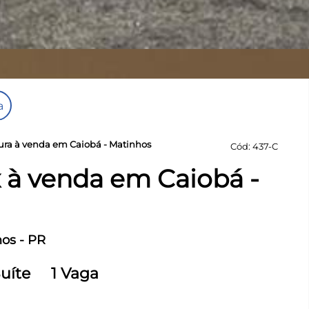
a
ura à venda em Caiobá - Matinhos
Cód: 437-C
 à venda em Caiobá -
hos - PR
Suíte
1 Vaga