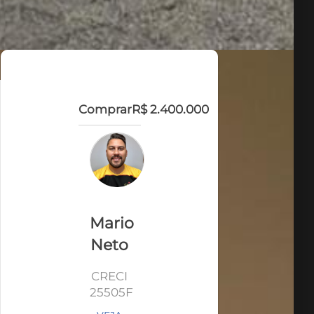
Comprar
R$ 2.400.000
Mario
Neto
CRECI
25505F