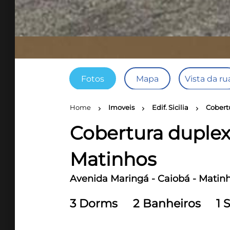
Fotos
Mapa
Vista da ru
Home
Imoveis
Edif. Sicilia
Cobert
chevron_right
chevron_right
chevron_right
Cobertura duplex
Matinhos
Avenida Maringá - Caiobá - Matin
3 Dorms
2 Banheiros
1 