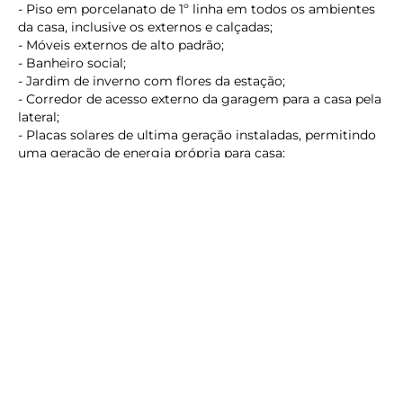
- Piso em porcelanato de 1º linha em todos os ambientes
da casa, inclusive os externos e calçadas;
- Móveis externos de alto padrão;
- Banheiro social;
- Jardim de inverno com flores da estação;
keyboard_backspace
- Corredor de acesso externo da garagem para a casa pela
lateral;
- Placas solares de ultima geração instaladas, permitindo
uma geração de energia própria para casa;
- Com área construída total de 284,82 m²;
- Terreno medindo 15,00 m² de testada por 40,00 m² de
extensão totalizando 600,00 m² de área;
Valor do investimento
R$ 3.500.000,00
Estuda se propostas
Agende uma visita com um de nossos corretores.
Os melhores imóveis em Caiobá estão aqui.