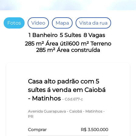
Fotos
Vídeo
Mapa
Vista da rua
1 Banheiro
5 Suítes
8 Vagas
285 m² Área útil
600 m² Terreno
285 m² Área construída
Casa alto padrão com 5
suítes á venda em Caiobá
- Matinhos
- Cód.677-c
Avenida Guarapuava - Caiobá - Matinhos -
PR
Comprar
R$ 3.500.000