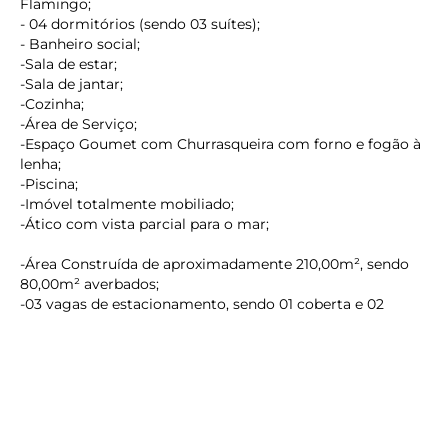
Flamingo;
- 04 dormitórios (sendo 03 suítes);
- Banheiro social;
-Sala de estar;
-Sala de jantar;
-Cozinha;
-Área de Serviço;
-Espaço Goumet com Churrasqueira com forno e fogão à
lenha;
-Piscina;
-Imóvel totalmente mobiliado;
-Ático com vista parcial para o mar;
keyboard_backspace
-Área Construída de aproximadamente 210,00m², sendo
80,00m² averbados;
-03 vagas de estacionamento, sendo 01 coberta e 02
descobertas;
Valor de investimento
R$1.800.000,00
Agende uma visita com um de nossos corretores.