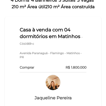
4 Dorms
4 Banheiros
3 Suítes
3 Vagas
210 m² Área útil
210 m² Área construída
Casa à venda com 04
dormitórios em Matinhos
-
Cód.669-c
Avenida Paranaguá - Flamingo - Matinhos -
PR
Comprar
R$ 1.800.000
Jaqueline Pereira