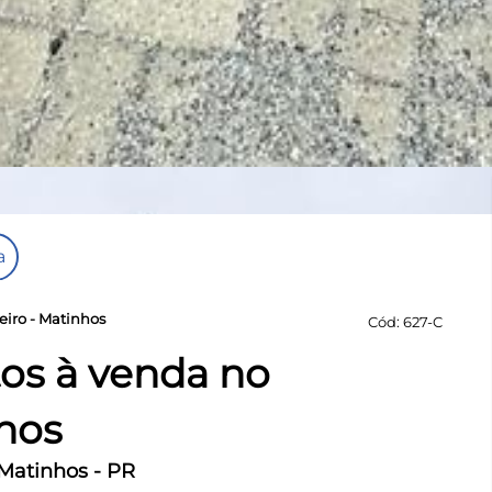
a
iro - Matinhos
Cód: 627-C
os à venda no
nhos
 Matinhos - PR