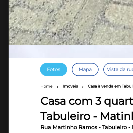
Fotos
Mapa
Vista da ru
Home
Imoveis
Casa à venda em Tabule
chevron_right
chevron_right
Casa com 3 quart
Tabuleiro - Mati
Rua Martinho Ramos - Tabuleiro -