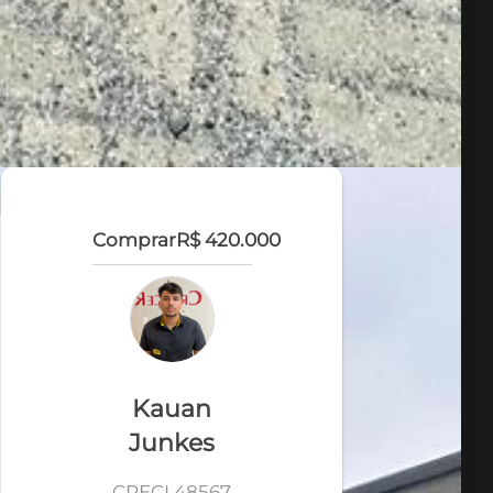
Comprar
R$ 420.000
Kauan
Junkes
CRECI 48567