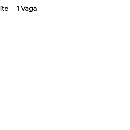
íte
1 Vaga
 construída
quer comprar a sua tão sonhada casa!