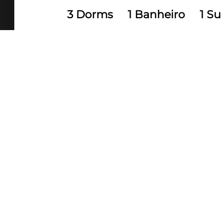
3 Dorms
1 Banheiro
1 Su
70 m² Área útil
70 m² Área
Grande oportunidade para você que 
A Casa
- 03 quartos (sendo 01 suíte);
- Sala de estar;
- Cozinha;
- Banheiro social;
- Área de lavanderia;
- 01 vaga de estacionamento;
- Com área útil de 70,13 m²;
- Com área total de 111,71 m²;
Valor do investimento