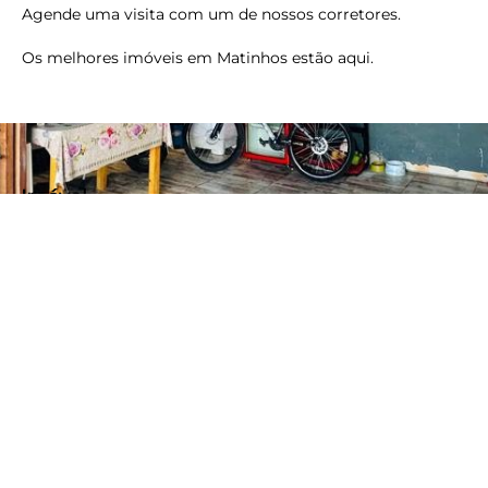
Agende uma visita com um de nossos corretores.
Os melhores imóveis em Matinhos estão aqui.
keyboard_backspace
Imóvel
Área de Serviço
Cozinha
check_circle_outline
check_circle_outline
Garagem
Sala de Estar
check_circle_outline
check_circle_outline
Sala de Jantar
check_circle_outline
Outros