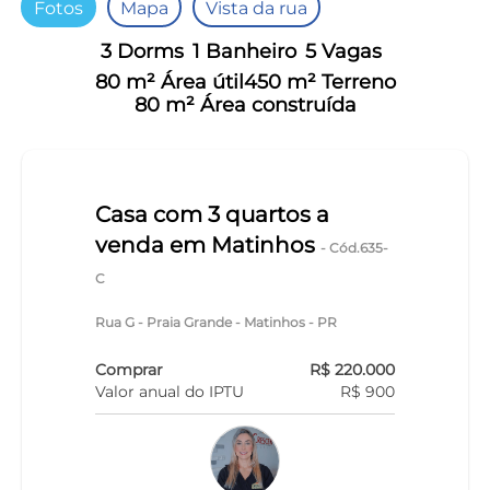
Fotos
Mapa
Vista da rua
3 Dorms
1 Banheiro
5 Vagas
80 m² Área útil
450 m² Terreno
80 m² Área construída
Casa com 3 quartos a
venda em Matinhos
- Cód.635-
C
Rua G - Praia Grande - Matinhos - PR
Comprar
R$ 220.000
Valor anual do IPTU
R$ 900