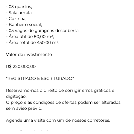
- 03 quartos;
- Sala ampla;
- Cozinha;
- Banheiro social;
- 05 vagas de garagens descoberta;
- Área útil de 80,00 m²;
- Área total de 450,00 m².
Valor de investimento
R$ 220.000,00
*REGISTRADO E ESCRITURADO*
Reservamo-nos o direito de corrigir erros gráficos e
digitação.
O preço e as condições de ofertas podem ser alterados
keyboard_backspace
sem aviso prévio.
Agende uma visita com um de nossos corretores.
Os melhores imóveis em Matinhos estão aqui.