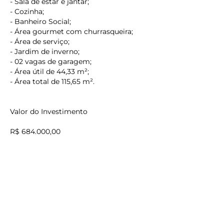
- Sala de estar e jantar;
- Cozinha;
- Banheiro Social;
- Área gourmet com churrasqueira;
- Área de serviço;
- Jardim de inverno;
- 02 vagas de garagem;
- Área útil de 44,33 m²;
- Área total de 115,65 m².
keyboard_backspace
Valor do Investimento
R$ 684.000,00
Estuda se propostas
Reservamo-nos o direito de corrigir erros gráficos e
digitação.
O preço e as condições de ofertas podem ser alterados
sem aviso prévio.
Agende a visita com um de nossos corretores.