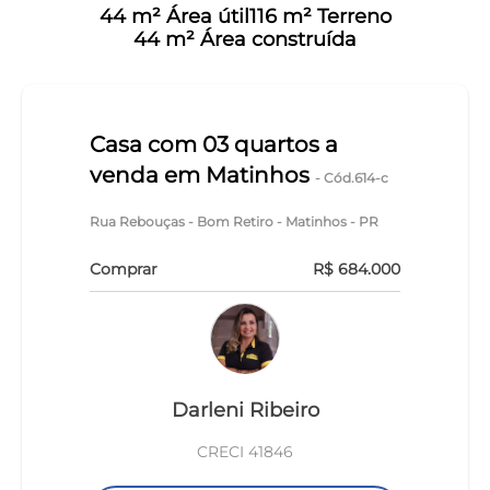
44 m² Área útil
116 m² Terreno
44 m² Área construída
Casa com 03 quartos a
venda em Matinhos
- Cód.614-c
Rua Rebouças - Bom Retiro - Matinhos - PR
Comprar
R$ 684.000
Darleni Ribeiro
CRECI 41846