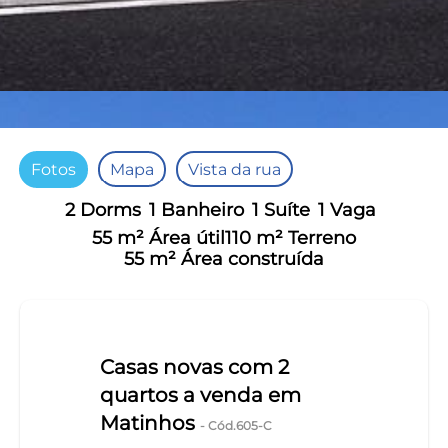
Fotos
Mapa
Vista da rua
2 Dorms
1 Banheiro
1 Suíte
1 Vaga
55 m² Área útil
110 m² Terreno
55 m² Área construída
Casas novas com 2
quartos a venda em
Matinhos
- Cód.605-C