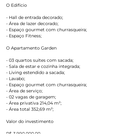
O Edifício
- Hall de entrada decorado;
- Área de lazer decorado;
- Espaço gourmet com churrasqueira;
- Espaço Fitness;
O Apartamento Garden
- 03 quartos suítes com sacada;
- Sala de estar e cozinha integrada;
- Living estendido a sacada;
- Lavabo;
- Espaço gourmet com churrasqueira;
- Área de serviço;
- 02 vagas de garagem;
- Área privativa 214,04 m²;
keyboard_backspace
- Área total 352,69 m²;
Valor do investimento
R$ 3.990.000,00