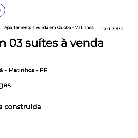
a
Apartamento à venda em Caiobá - Matinhos
ight
Cód: 300-C
 03 suítes à venda
á - Matinhos - PR
gas
a construída
to localizado no coração de Caiobá, todo o