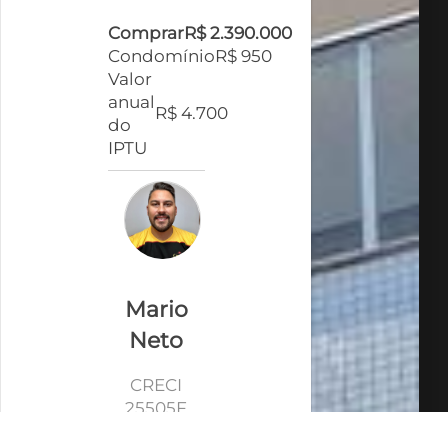
Comprar
R$ 2.390.000
Condomínio
R$ 950
Valor
anual
R$ 4.700
do
IPTU
Mario
Neto
CRECI
25505F