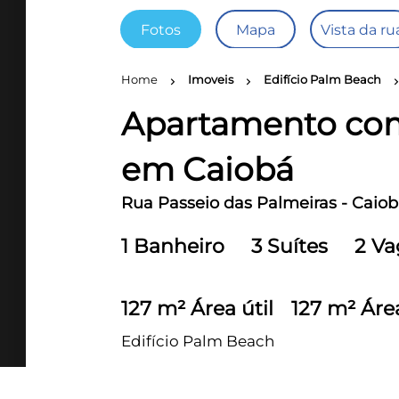
Fotos
Mapa
Vista da ru
Home
Imoveis
Edifício Palm Beach
chevron_right
chevron_right
chevron_r
Apartamento com
em Caiobá
Rua Passeio das Palmeiras - Caiob
1 Banheiro
3 Suítes
2 Va
127 m² Área útil
127 m² Áre
Edifício Palm Beach
Grande oportunidade! Empreendimen