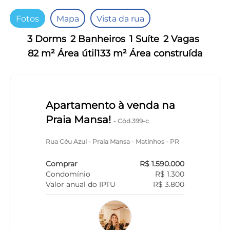
Fotos
Mapa
Vista da rua
3 Dorms
2 Banheiros
1 Suíte
2 Vagas
82 m² Área útil
133 m² Área construída
Apartamento à venda na
Praia Mansa!
- Cód.399-c
Rua Céu Azul - Praia Mansa - Matinhos - PR
Comprar
R$ 1.590.000
Condomínio
R$ 1.300
Valor anual do IPTU
R$ 3.800