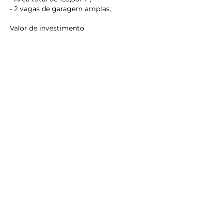
- 2 vagas de garagem amplas;
Valor de investimento
R$1.590.000,00
Agende uma visita com um de nossos corretores.
Reservamo-nos o direito de corrigir erros gráficos de
digitação.
O preço e as condições de ofertas podem ser alterados
sem aviso prévio.
Os melhores imóveis de Caiobá estão aqui.
Veja mais opções de
Ed. Veredas Di Caiobá