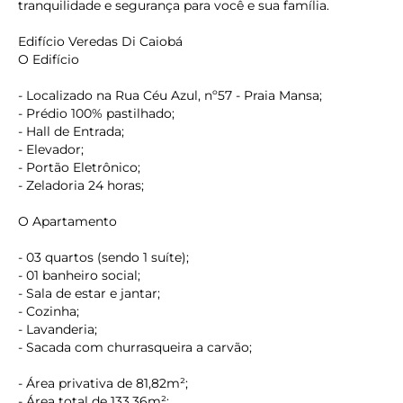
tranquilidade e segurança para você e sua família.
Edifício Veredas Di Caiobá
O Edifício
- Localizado na Rua Céu Azul, nº57 - Praia Mansa;
- Prédio 100% pastilhado;
- Hall de Entrada;
- Elevador;
- Portão Eletrônico;
- Zeladoria 24 horas;
O Apartamento
- 03 quartos (sendo 1 suíte);
- 01 banheiro social;
- Sala de estar e jantar;
- Cozinha;
- Lavanderia;
- Sacada com churrasqueira a carvão;
- Área privativa de 81,82m²;
keyboard_backspace
- Área total de 133,36m²;