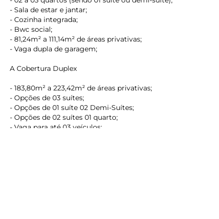
- Sala de estar e jantar;
- Cozinha integrada;
- Bwc social;
- 81,24m² a 111,14m² de áreas privativas;
- Vaga dupla de garagem;
A Cobertura Duplex
keyboard_backspace
- 183,80m² a 223,42m² de áreas privativas;
- Opções de 03 suítes;
- Opções de 01 suíte 02 Demi-Suítes;
- Opções de 02 suítes 01 quarto;
- Vaga para até 03 veículos;
- Todas as coberturas c/ piscina privativa;
Valor do investimento
TABELA DE VENDAS
TORRE A