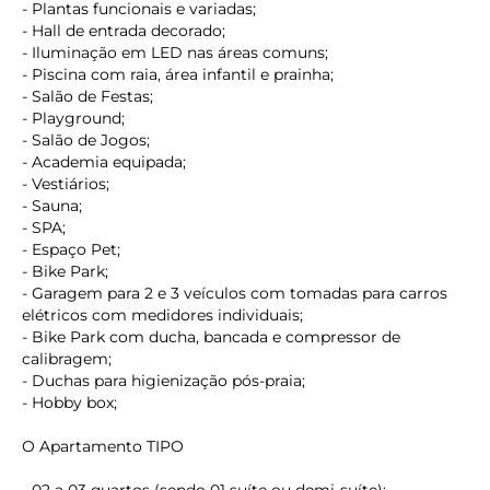
- Plantas funcionais e variadas;
- Hall de entrada decorado;
- Iluminação em LED nas áreas comuns;
- Piscina com raia, área infantil e prainha;
- Salão de Festas;
- Playground;
- Salão de Jogos;
- Academia equipada;
- Vestiários;
- Sauna;
- SPA;
- Espaço Pet;
- Bike Park;
- Garagem para 2 e 3 veículos com tomadas para carros
elétricos com medidores individuais;
- Bike Park com ducha, bancada e compressor de
calibragem;
- Duchas para higienização pós-praia;
- Hobby box;
O Apartamento TIPO
- 02 a 03 quartos (sendo 01 suíte ou demi-suíte);