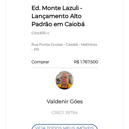
Ed. Monte Lazuli -
Lançamento Alto
Padrão em Caiobá
-
Cód.835-c
Rua Ponta Grossa - Caiobá - Matinhos
- PR
Comprar
R$ 1.767.500
Valdenir Góes
CRECI 39794
VEJA TODOS MEUS IMÓVEIS