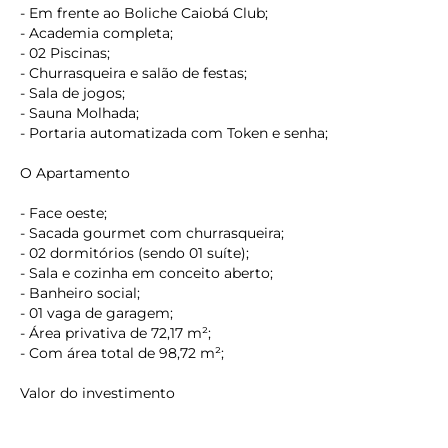
- Em frente ao Boliche Caiobá Club;
- Academia completa;
- 02 Piscinas;
- Churrasqueira e salão de festas;
- Sala de jogos;
- Sauna Molhada;
- Portaria automatizada com Token e senha;
O Apartamento
- Face oeste;
- Sacada gourmet com churrasqueira;
- 02 dormitórios (sendo 01 suíte);
- Sala e cozinha em conceito aberto;
- Banheiro social;
- 01 vaga de garagem;
- Área privativa de 72,17 m²;
keyboard_backspace
- Com área total de 98,72 m²;
Valor do investimento
R$ 1.350.000,00