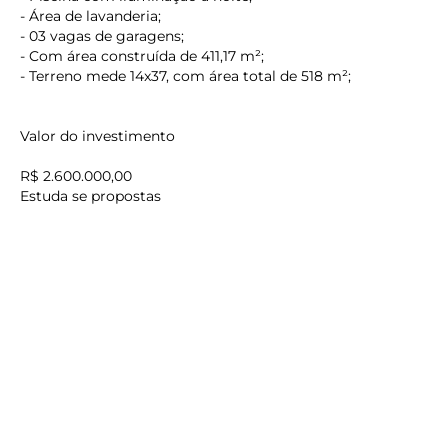
- Área de lavanderia;
- 03 vagas de garagens;
- Com área construída de 411,17 m²;
- Terreno mede 14x37, com área total de 518 m²;
keyboard_backspace
Valor do investimento
R$ 2.600.000,00
Estuda se propostas
Reservamo-nos o direito de corrigir erros gráficos de
digitação.
O preço e as condições de ofertas podem ser alterados
sem aviso prévio.
Agende uma visita com um de nossos corretores.
Os melhores imóveis estão aqui.