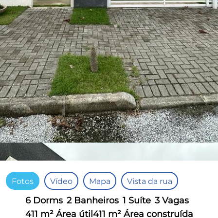
Fotos
Vídeo
Mapa
Vista da rua
6 Dorms
2 Banheiros
1 Suíte
3 Vagas
411 m² Área útil
411 m² Área construída