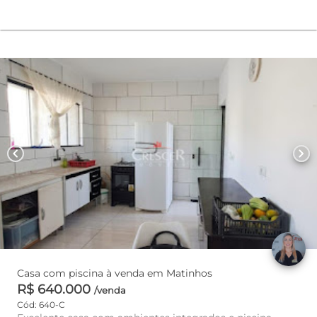
chevron_left
chevron_right
Casa com piscina à venda em Matinhos
R$ 640.000
/venda
Cód: 640-C