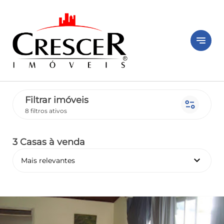
notes
Filtrar imóveis
page_info
8 filtros ativos
3 Casas
à venda
keyboard_arrow_down
Mais relevantes