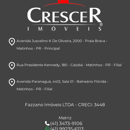
room
Avenida Juscelino K De Oliveira, 2000
- Praia Brava
-
Matinhos
- PR
- Principal
room
Rua Presidente Kennedy, 180
- Caiobá
- Matinhos
- PR
- Filial
room
Avenida Paranaguá, 4412
, Sala 01
- Balneário Flórida
-
Matinhos
- PR
- Filial
Fazzano Imóveis LTDA - CRECI: 3448
Matriz
(41) 3473-9106
(41) 99235-6113