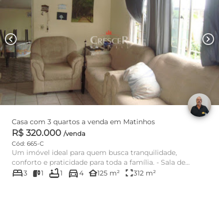
chevron_left
chevron_right
Casa com 3 quartos a venda em Matinhos
R$ 320.000
/venda
Cód: 665-C
Um imóvel ideal para quem busca tranquilidade,
conforto e praticidade para toda a família. - Sala de
bed
bathtub
directions_car
jantar; - Sala d...
other_houses
fullscreen
3
1
1
4
125 m²
312 m²