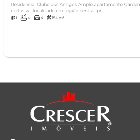
Residencial Clube dos Amigos Amplo apartamento Garden com terraço e piscina
exclusiva, localizado em região central, pr...
bathtub
directions_car
construction
1
4
4
154 m²