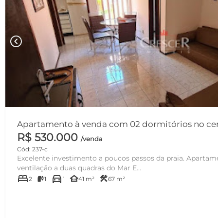
chevron_left
Apartamento à venda com 02 dormitórios no ce
R$ 530.000
/venda
Cód: 237-c
Excelente investimento a poucos passos da praia. Apartamento mobiliado, com boa
ventilação a duas quadras do Mar E...
bed
directions_car
other_houses
construction
2
1
1
41 m²
67 m²