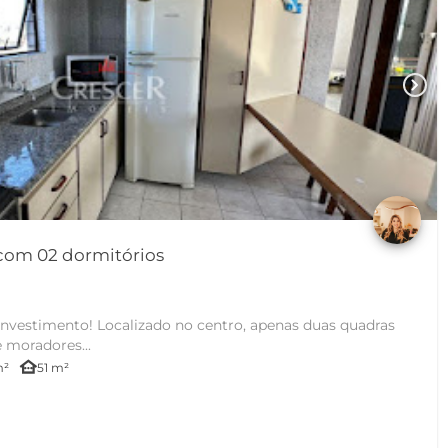
chevron_right
com 02 dormitórios
investimento! Localizado no centro, apenas duas quadras
e moradores...
other_houses
m²
51 m²