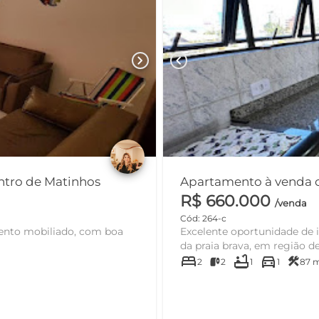
chevron_right
chevron_left
ntro de Matinhos
Apartamento à venda 
R$ 660.000
/venda
Cód: 264-c
Excelente oportunidade de 
da praia brava, em região d
bed
bathtub
directions_car
construction
2
2
1
1
87 