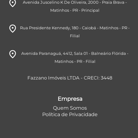
room
Avenida Juscelino K De Oliveira, 2000
- Praia Brava
-
Matinhos
- PR
- Principal
room
Rua Presidente Kennedy, 180
- Caiobá
- Matinhos
- PR
-
Filial
room
Avenida Paranaguá, 4412
, Sala 01
- Balneário Flórida
-
Matinhos
- PR
- Filial
Fazzano Imóveis LTDA - CRECI: 3448
Empresa
Quem Somos
Política de Privacidade